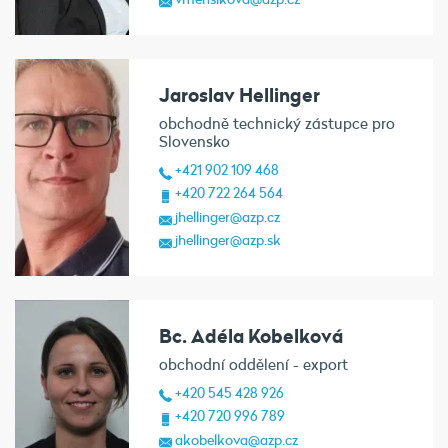
Jaroslav Hellinger
obchodně technický zástupce pro
Slovensko
+421 902 109 468
+420 722 264 564
jhellinger@azp.cz
jhellinger@azp.sk
Bc. Adéla Kobelková
obchodní oddělení - export
+420 545 428 926
+420 720 996 789
akobelkova@azp.cz