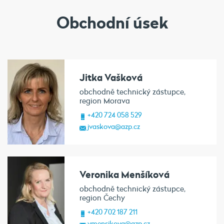
Obchodní úsek
Jitka Vašková
obchodně technický zástupce,
region Morava
+420 724 058 529
jvaskova@azp.cz
Veronika Menšíková
obchodně technický zástupce,
region Čechy
+420 702 187 211
vmensikova@azp.cz