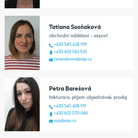
Tatiana Sosňaková
obchodní oddělení – export
+420 545 428 919
+420 602 582 925
tsosnakova@azp.cz
Petra Barešová
fakturace, příjem objednávek, prodej
+420 545 428 911
+420 602 570 068
azp@azp.cz