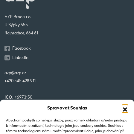
AZP Brno s.r.o.
U Sýpky 555
Rajhradice, 664 61
Facebook
LinkedIn
azp@azp.cz
+420 545 428 911
IČO:
46973150
DIČ:
CZ46973150
Spravovat Souhlas
č. účtu:
1345399349/0800
Abychom poskytli co nejlepší služby, používáme k ukládání a/nebo přístupu
k informacím o zařízení, technologie jako jsou soubory cookies. Souhlas s
Naše projekty spolufinancované EU
těmito technologiemi nám umožní zpracovávat údaje, jako je chování při