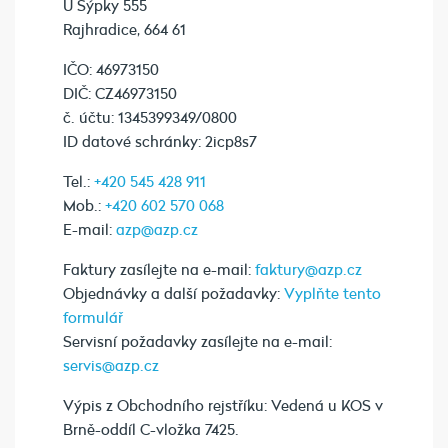
U Sýpky 555
Rajhradice, 664 61
IČO: 46973150
DIČ: CZ46973150
č. účtu: 1345399349/0800
ID datové schránky: 2icp8s7
Tel.:
+420 545 428 911
Mob.:
+420 602 570 068
E-mail:
azp@azp.cz
Faktury zasílejte na e-mail:
faktury@azp.cz
Objednávky a další požadavky:
Vyplňte tento
formulář
Servisní požadavky zasílejte na e-mail:
servis@azp.cz
Výpis z Obchodního rejstříku: Vedená u KOS v
Brně-oddíl C-vložka 7425.