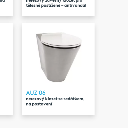
 na
nerezový závěsný klozet pro
tělesně postižené – antivandal
AUZ 06
nerezový klozet se sedátkem,
na postavení