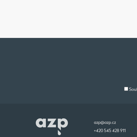
Souh
azp@azp.cz
+420 545 428 911