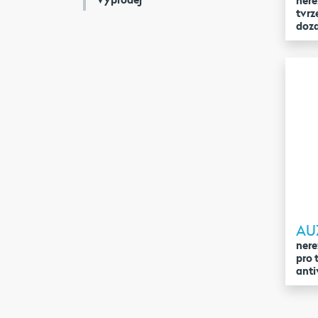
nere
tvr
doz
AU
nere
pro 
anti