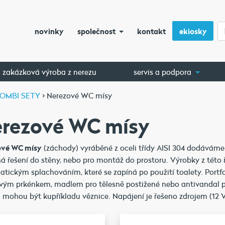
novinky
společnost
kontakt
ekiosky
zakázková výroba z nerezu
servis a podpora
 KOMBI SETY
>
Nerezové WC mísy
rezové WC mísy
ové WC mísy
(záchody) vyráběné z oceli třídy AISI 304 dodáváme
á řešení do stěny, nebo pro montáž do prostoru. Výrobky z této 
tickým splachováním, které se zapíná po použití toalety. Portf
vým prkénkem, madlem pro tělesně postižené nebo antivandal p
 mohou být kupříkladu věznice. Napájení je řešeno zdrojem (12 V