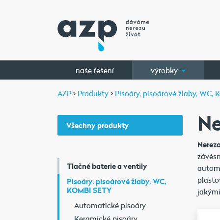
naše řešení
výrobky
AZP
>
Produkty
>
Pisoáry, pisoárové žlaby, WC,
Ne
Všechny produkty
Nerez
závěsn
Tlačné baterie a ventily
automa
plasto
Pisoáry, pisoárové žlaby, WC,
KOMBI SETY
jakými
Automatické pisoáry
Keramické pisoáry