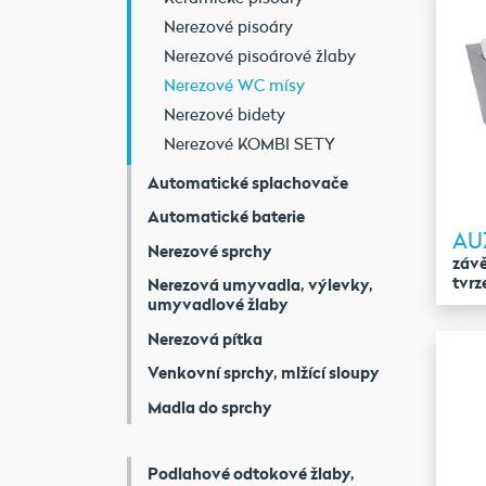
Nerezové pisoáry
Nerezové pisoárové žlaby
Nerezové WC mísy
Nerezové bidety
Nerezové KOMBI SETY
Automatické splachovače
Automatické baterie
AU
Nerezové sprchy
závě
tvr
Nerezová umyvadla, výlevky,
umyvadlové žlaby
Nerezová pítka
Venkovní sprchy, mlžící sloupy
Madla do sprchy
Podlahové odtokové žlaby,