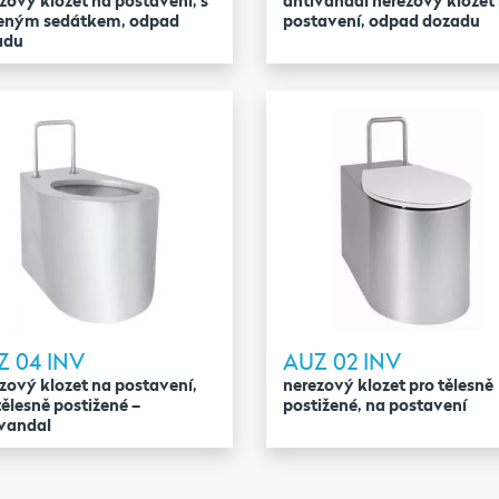
zový klozet na postavení, s
antivandal nerezový klozet
zeným sedátkem, odpad
postavení, odpad dozadu
adu
Z 04 INV
AUZ 02 INV
zový klozet na postavení,
nerezový klozet pro tělesně
tělesně postižené –
postižené, na postavení
vandal