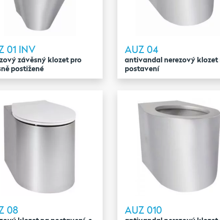
 01 INV
AUZ 04
zový závěsný klozet pro
antivandal nerezový klozet
sně postižené
postavení
Z 08
AUZ 010