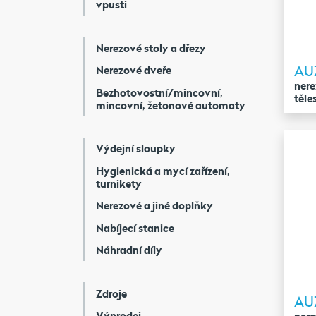
vpusti
Nerezové stoly a dřezy
AUZ
Nerezové dveře
nere
Bezhotovostní/mincovní,
těle
mincovní, žetonové automaty
Výdejní sloupky
Hygienická a mycí zařízení,
turnikety
Nerezové a jiné doplňky
Nabíjecí stanice
Náhradní díly
Zdroje
AU
Výprodej