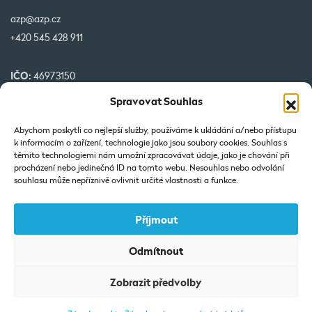
azp@azp.cz
+420 545 428 911
IČO:
46973150
DIČ:
CZ46973150
Spravovat Souhlas
č. účtu:
1345399349/0800
Abychom poskytli co nejlepší služby, používáme k ukládání a/nebo přístupu
k informacím o zařízení, technologie jako jsou soubory cookies. Souhlas s
Naše projekty spolufinancované EU
těmito technologiemi nám umožní zpracovávat údaje, jako je chování při
procházení nebo jedinečná ID na tomto webu. Nesouhlas nebo odvolání
souhlasu může nepříznivě ovlivnit určité vlastnosti a funkce.
Příjmout
Odmítnout
Výpis z Obchodního rejstříku: Vedená u KOS v Brně-oddíl C-vložka
Zobrazit předvolby
7425.