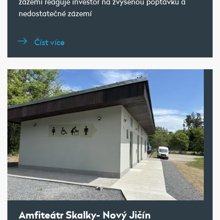
zázemí reaguje investor na zvýšenou poptávku a
nedostatečné zázemí
Číst více
Amfiteátr Skalky- Nový Jičín