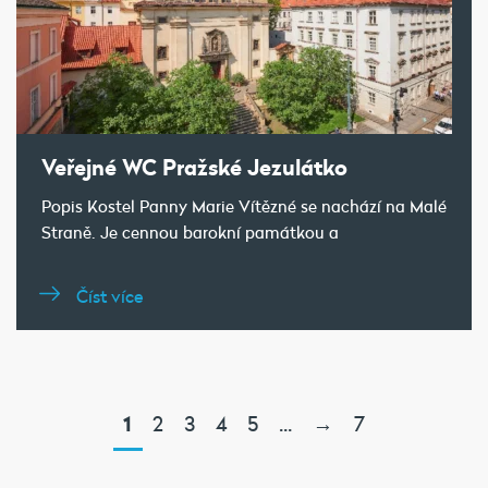
Veřejné WC Pražské Jezulátko
Popis Kostel Panny Marie Vítězné se nachází na Malé
Straně. Je cennou barokní památkou a
Číst více
1
2
3
4
5
...
→
7