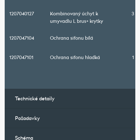
1207040127
Kombinovaný úchyt k
3 2
umyvadlu L brus+ krytky
1207047104
Ochrana sifonu bílá
9
1207047101
Ochrana sifonu hladká
1 4
Technické detaily
Požadavky
Schéma