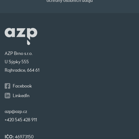
ochrany osobních údajů
AZP Brno s.r.o.
U Sýpky 555
Rajhradice, 664 61
Facebook
LinkedIn
azp@azp.cz
+420 545 428 911
IČO:
46973150