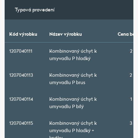
Typová provedení
Kód výrobku
Název výrobku
Cena bez
1207040111
Kombinovaný úchyt k
2 9
umyvadlu P hladký
1207040113
Kombinovaný úchyt k
2 8
umyvadlu P brus
1207040114
Kombinovaný úchyt k
1 6
umyvadlu P bílý
1207040115
Kombinovaný úchyt k
3 2
umyvadlu P hladký +
krytky