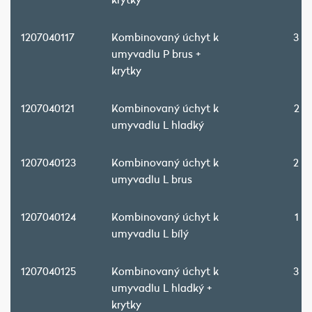
1207040117
Kombinovaný úchyt k
3 2
umyvadlu P brus +
krytky
1207040121
Kombinovaný úchyt k
2 9
umyvadlu L hladký
1207040123
Kombinovaný úchyt k
2 8
umyvadlu L brus
1207040124
Kombinovaný úchyt k
1 6
umyvadlu L bílý
1207040125
Kombinovaný úchyt k
3 2
umyvadlu L hladký +
krytky