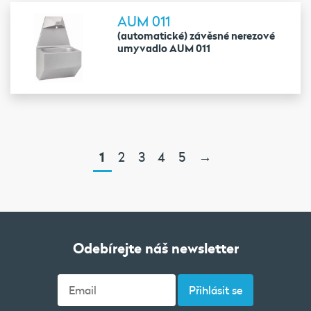
AUM 011
(automatické) závěsné nerezové
umyvadlo AUM 011
1
2
3
4
5
→
Odebírejte náš newsletter