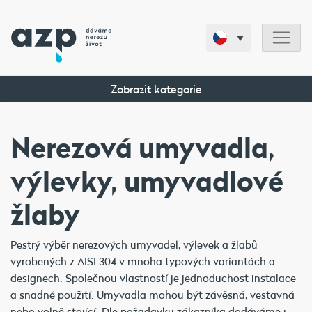
Zobrazit kategorie
Nerezová umyvadla,
výlevky, umyvadlové
žlaby
Pestrý výběr nerezových umyvadel, výlevek a žlabů
vyrobených z AISI 304 v mnoha typových variantách a
designech. Společnou vlastností je jednoduchost instalace
a snadné použití. Umyvadla mohou být závěsná, vestavná
nebo volně stojící. Dle požadavku zákazníka dodáváme i