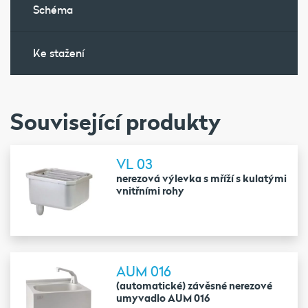
Schéma
Ke stažení
Související produkty
VL 03
nerezová výlevka s mříží s kulatými
vnitřními rohy
AUM 016
(automatické) závěsné nerezové
umyvadlo AUM 016