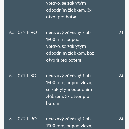
vpravo, se zakrytým
odpadním žlábkem, 3x
otvor pro baterii
AUL 07.2.P BO
nerezový závěsný žlab
24 7
1900 mm, odpad
vpravo, se zakrytým
odpadním žlábkem, bez
otvorů pro baterii
AUL 07.2.L SO
nerezový závěsný žlab
24 7
1900 mm, odpad vlevo,
se zakrytým odpadním
žlábkem, 3x otvor pro
baterii
AUL 07.2.L BO
nerezový závěsný žlab
24 7
1900 mm, odpad vlevo,