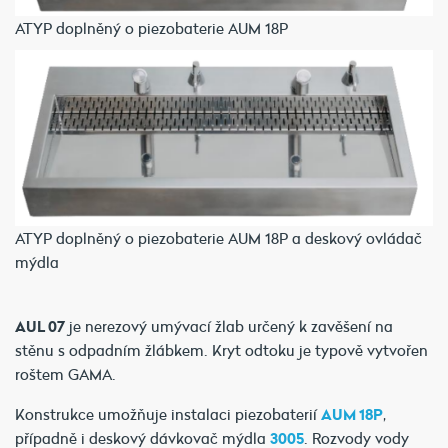
ATYP doplněný o piezobaterie AUM 18P
ATYP doplněný o piezobaterie AUM 18P a deskový ovládač
mýdla
AUL 07
je nerezový umývací žlab určený k zavěšení na
stěnu s odpadním žlábkem. Kryt odtoku je typově vytvořen
roštem GAMA.
Konstrukce umožňuje instalaci piezobaterií
AUM 18P
,
případně i deskový dávkovač mýdla
3005
. Rozvody vody