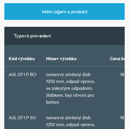
Mám zájem o produkt
Typová provedení
Kód výrobku
Název výrobku
Cena bez
AUL 07.1.P BO
nerezový závěsný žlab
18 8
1250 mm, odpad vpravo,
se zakrytým odpadním
žlábkem, bez otvorů pro
baterii
AUL 07.1.P SO
nerezový závěsný žlab
18 8
1250 mm, odpad vpravo,