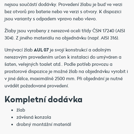
nejsou součástí dodávky. Provedení žlabu je buď ve verzi
bez otvorů pro baterie nebo ve verzi s otvory. K dispozici
jsou varianty s odpadem vpravo nebo vlevo.
Žlaby jsou vyrobeny z nerezové oceli třídy ČSN 17240 (AISI
304). Z jiného materiálu na objednávku (např. AISI 316).
Umývací žlab
AUL 07
je svojí konstrukcí a odolným
nerezovým provedením určen k instalaci do umýváren a
šaten, veřejných toalet atd.. Podle potřeb provozu a
prostorové dispozice je možné žlab na objednávku vyrobit i
v jiné délce, maximálně 2500 mm. Při objednání je nutné
uvádět požadované provedení.
Kompletní dodávka
žlab
závěsná konzola
drobný montážní materiál