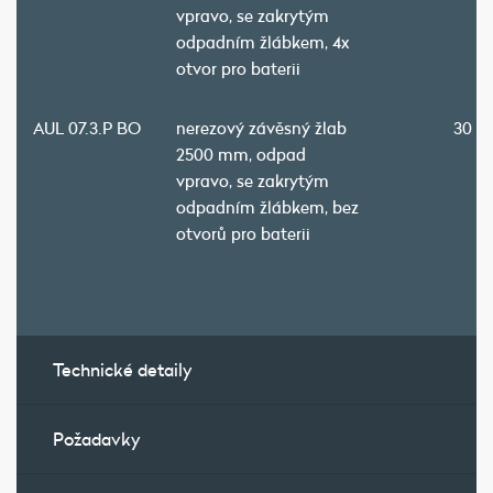
vpravo, se zakrytým
odpadním žlábkem, 4x
otvor pro baterii
AUL 07.3.P BO
nerezový závěsný žlab
30 7
2500 mm, odpad
vpravo, se zakrytým
odpadním žlábkem, bez
otvorů pro baterii
Technické detaily
Požadavky