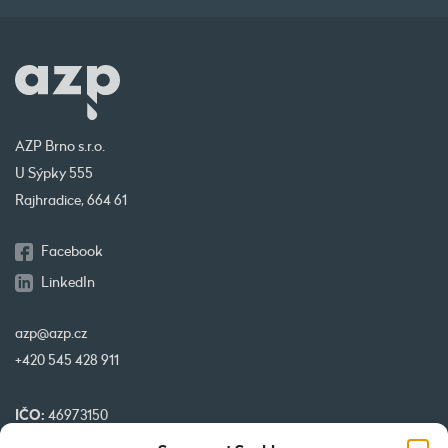
AZP Brno s.r.o.
U Sýpky 555
Rajhradice, 664 61
Facebook
LinkedIn
azp@azp.cz
+420 545 428 911
IČO:
46973150
DIČ:
CZ46973150