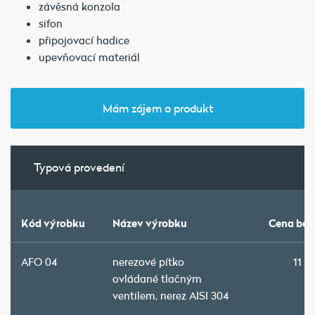
závěsná konzola
sifon
připojovací hadice
upevňovací materiál
Mám zájem o produkt
Typová provedení
Kód výrobku
Název výrobku
Cena bez
AFO 04
nerezové pítko
11 5
ovládané tlačným
ventilem, nerez AISI 304