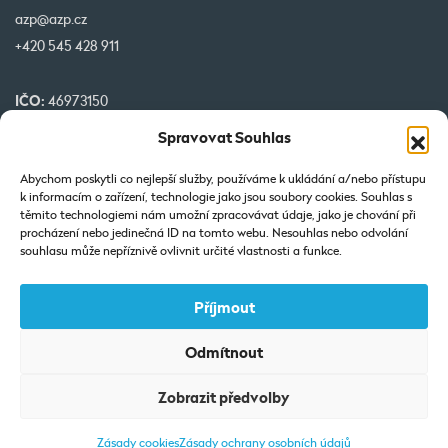
azp@azp.cz
+420 545 428 911
IČO:
46973150
DIČ:
CZ46973150
Spravovat Souhlas
č. účtu:
1345399349/0800
Abychom poskytli co nejlepší služby, používáme k ukládání a/nebo přístupu
k informacím o zařízení, technologie jako jsou soubory cookies. Souhlas s
Naše projekty spolufinancované EU
těmito technologiemi nám umožní zpracovávat údaje, jako je chování při
procházení nebo jedinečná ID na tomto webu. Nesouhlas nebo odvolání
souhlasu může nepříznivě ovlivnit určité vlastnosti a funkce.
Příjmout
Odmítnout
Výpis z Obchodního rejstříku: Vedená u KOS v Brně-oddíl C-vložka
Zobrazit předvolby
7425.
Zásady cookies
Zásady ochrany osobních údajů