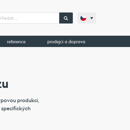
reference
prodejci a doprava
zu
typovou produkci,
 specifických