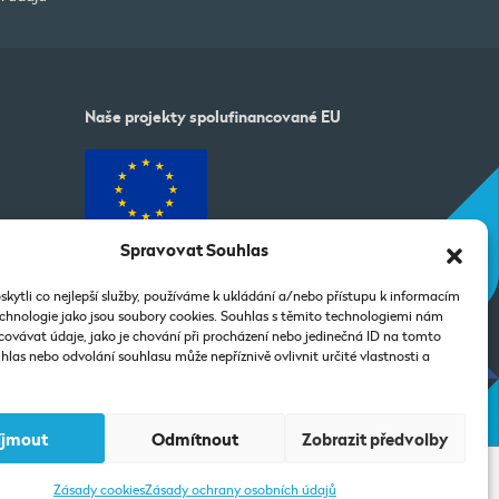
Naše projekty spolufinancované EU
Spravovat Souhlas
dajů
ytli co nejlepší služby, používáme k ukládání a/nebo přístupu k informacím
technologie jako jsou soubory cookies. Souhlas s těmito technologiemi nám
ovávat údaje, jako je chování při procházení nebo jedinečná ID na tomto
las nebo odvolání souhlasu může nepříznivě ovlivnit určité vlastnosti a
íjmout
Odmítnout
Zobrazit předvolby
Zásady cookies
Zásady ochrany osobních údajů