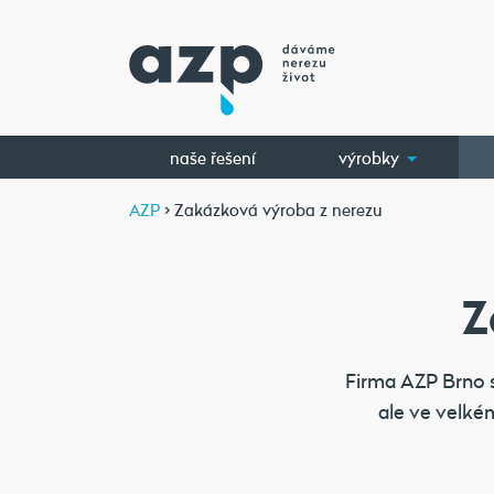
naše řešení
výrobky
AZP
> Zakázková výroba z nerezu
Z
Firma AZP Brno s
ale ve velké