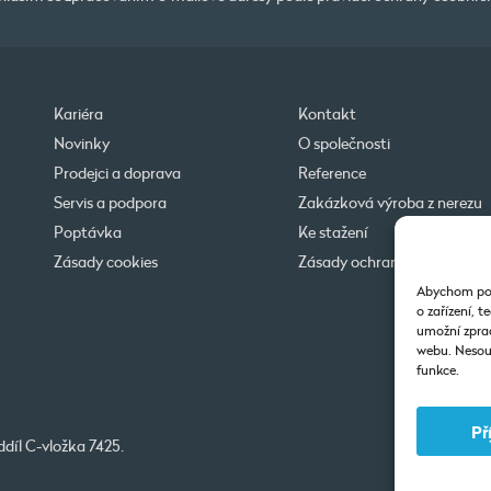
Kariéra
Kontakt
Novinky
O společnosti
Prodejci a doprava
Reference
Servis a podpora
Zakázková výroba z nerezu
Poptávka
Ke stažení
Zásady cookies
Zásady ochrany osobních ú
Abychom posk
o zařízení, 
umožní zprac
webu. Nesouh
funkce.
Př
díl C-vložka 7425.