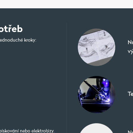
otřeb
 jednoduché kroky:
Na
vý
T
ískování nebo elektrolýzy.
N