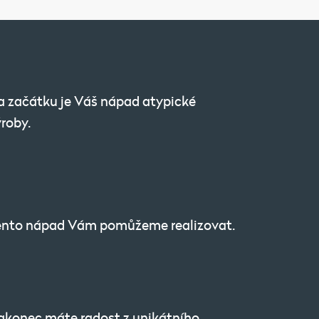
 začátku je Váš nápad atypické
roby.
ento nápad Vám pomůžeme realizovat.
akonec máte radost z unikátního