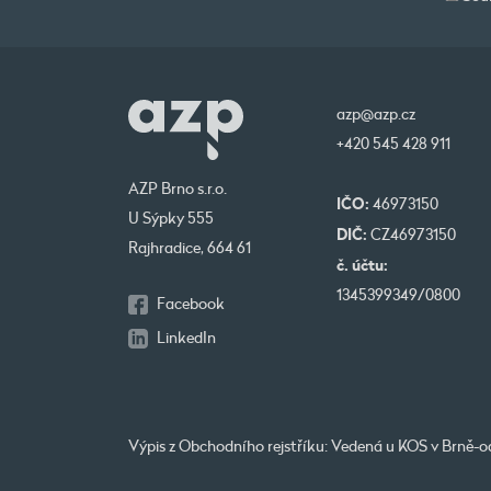
azp@azp.cz
+420 545 428 911
AZP Brno s.r.o.
IČO:
46973150
U Sýpky 555
DIČ:
CZ46973150
Rajhradice, 664 61
č. účtu:
1345399349/0800
Facebook
LinkedIn
Výpis z Obchodního rejstříku: Vedená u KOS v Brně-od