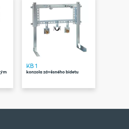
KB 1
kým
konzola závěsného bidetu