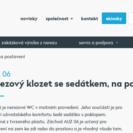
novinky
společnost
kontakt
ekiosky
zakázková výroba z nerezu
servis a podpora
na postavení
 06
ezový klozet se sedátkem, na p
 je nerezové WC v matném provedení. Jeho součástí je pro
í uživatelského komfortu šedé sedátko s poklopem,
né z tvrzeného plastu. Záchod AUZ 06 je určený pro
ení na zem ke zdi nebo do prostoru a je vhodný všude tam,