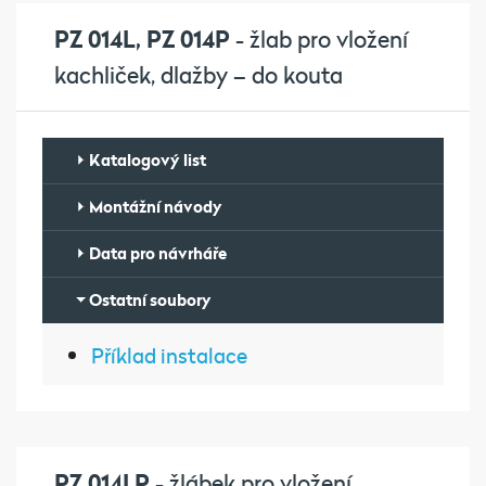
PZ 014L, PZ 014P
- žlab pro vložení
kachliček, dlažby – do kouta
Katalogový list
Montážní návody
Data pro návrháře
Ostatní soubory
Příklad instalace
PZ 014LP
- žlábek pro vložení