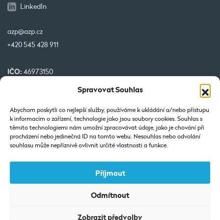
LinkedIn
azp@azp.cz
+420 545 428 911
IČO:
46973150
DIČ:
CZ46973150
Spravovat Souhlas
č. účtu:
1345399349/0800
Abychom poskytli co nejlepší služby, používáme k ukládání a/nebo přístupu
k informacím o zařízení, technologie jako jsou soubory cookies. Souhlas s
Naše projekty spolufinancované EU
těmito technologiemi nám umožní zpracovávat údaje, jako je chování při
procházení nebo jedinečná ID na tomto webu. Nesouhlas nebo odvolání
souhlasu může nepříznivě ovlivnit určité vlastnosti a funkce.
Příjmout
Odmítnout
Výpis z Obchodního rejstříku: Vedená u KOS v Brně-oddíl C-vložka
Zobrazit předvolby
7425.