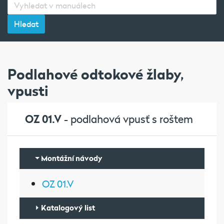
Podlahové odtokové žlaby,
vpusti
OZ 01.V
- podlahová vpusť s roštem
Montážní návody
OZ 01.V
Katalogový list