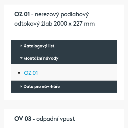
OZ 01
- nerezový podlahový
odtokový žlab 2000 x 227 mm
Katalogový list
Montážní návody
OZ 01
Data pro návrháře
OV 03
- odpadní vpust