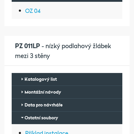
OZ 04
PZ 011LP
- nízký podlahový žlábek
mezi 3 stěny
Katalogový list
Montážní návody
Data pro návrháře
Ostatní soubory
Příklad instalace