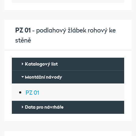
PZ 01
- podlahový žlábek rohový ke
stěně
Katalogový list
Montážní návody
PZ 01
Data pro návrháře