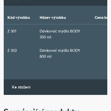
Kód výrobku
Název výrobku
Cena bez
Z 301
Dávkovač mýdla BODY
7
350 ml
Z 302
Dávkovač mýdla BODY
9
800 ml
Ke stažení