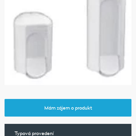
Mám zájem o produkt
Typová provedení