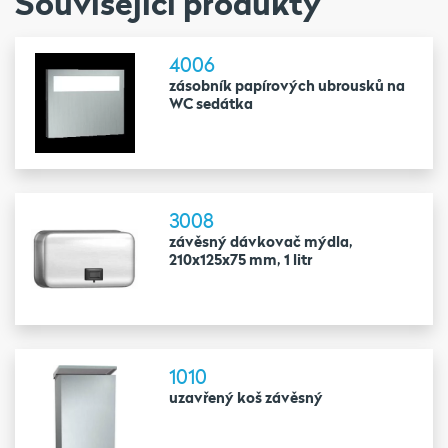
Související produkty
4006
zásobník papírových ubrousků na
WC sedátka
3008
závěsný dávkovač mýdla,
210x125x75 mm, 1 litr
1010
uzavřený koš závěsný