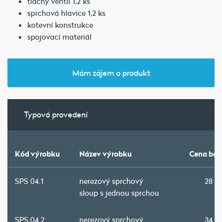
tlačný ventil 1,2 ks
sprchová hlavice 1,2 ks
kotevní konstrukce
spojovací materiál
Mám zájem o produkt
Typová provedení
Kód výrobku
Název výrobku
Cena bez
SPS 04.1
nerezový sprchový
28 3
sloup s jednou sprchou
SPS 04.2
nerezový sprchový
34 7