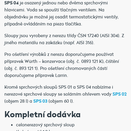
SPS 04
je osazený jednou nebo dvěma sprchovými
hlavicemi. Voda se spouští tlačným ventilem. Na
objednávku je možné jej osadit termostatickými ventily,
případně ovládáním na piezo tlačítka.
Sloupy jsou vyrobeny z nerezu třídy ČSN 17240 (AISI 304). Z
jiného materiálu na zakázku (např. AISI 316).
Pro ošetření výrobků z nerezu doporučujeme používat
přípravek Würth – konzervace (obj. č. 0893 121 K), čištění
(obj. č. 893 121 1). Pro ošetření chromovaných částí
doporučujeme přípravek Larrin.
Kromě sprchových sloupů SPS 01 a SPS 04 nabízíme i
nerezové sprchové sloupy se solárním ohřevem vody
SPS 02
(objem 28 l) a
SPS 03
(objem 60 l).
Kompletní dodávka
celonerezový sprchový sloup