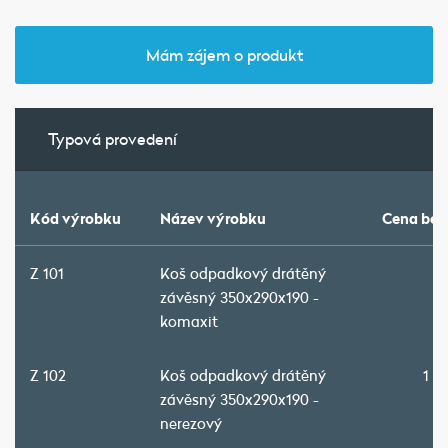
Mám zájem o produkt
Typová provedení
Kód výrobku
Název výrobku
Cena bez
Z 101
Koš odpadkový drátěný
5
závěsný 350x290x190 -
komaxit
Z 102
Koš odpadkový drátěný
1 3
závěsný 350x290x190 -
nerezový