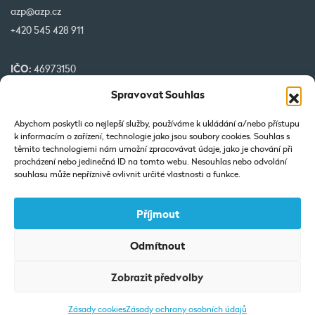
azp@azp.cz
+420 545 428 911
IČO:
46973150
DIČ:
CZ46973150
Spravovat Souhlas
č. účtu:
1345399349/0800
Abychom poskytli co nejlepší služby, používáme k ukládání a/nebo přístupu
k informacím o zařízení, technologie jako jsou soubory cookies. Souhlas s
Naše projekty spolufinancované EU
těmito technologiemi nám umožní zpracovávat údaje, jako je chování při
procházení nebo jedinečná ID na tomto webu. Nesouhlas nebo odvolání
souhlasu může nepříznivě ovlivnit určité vlastnosti a funkce.
Příjmout
Odmítnout
Výpis z Obchodního rejstříku: Vedená u KOS v Brně-oddíl C-vložka
Zobrazit předvolby
7425.
Zásady cookies
Zásady ochrany osobních údajů