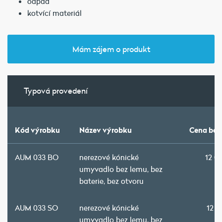
odpad
kotvící materiál
Mám zájem o produkt
Typová provedení
Kód výrobku
Název výrobku
Cena bez
AUM 033 BO
nerezové kónické
12 0
umyvadlo bez lemu, bez
baterie, bez otvoru
AUM 033 SO
nerezové kónické
12 1
umyvadlo bez lemu, bez