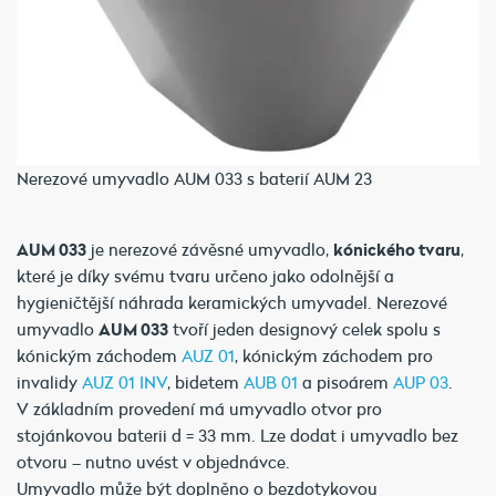
Nerezové umyvadlo AUM 033 s baterií AUM 23
AUM 033
je nerezové závěsné umyvadlo,
kónického tvaru
,
které je díky svému tvaru určeno jako odolnější a
hygieničtější náhrada keramických umyvadel. Nerezové
umyvadlo
AUM 033
tvoří jeden designový celek spolu s
kónickým záchodem
AUZ 01
, kónickým záchodem pro
invalidy
AUZ 01 INV
, bidetem
AUB 01
a pisoárem
AUP 03
.
V základním provedení má umyvadlo otvor pro
stojánkovou baterii d = 33 mm. Lze dodat i umyvadlo bez
otvoru – nutno uvést v objednávce.
Umyvadlo může být doplněno o bezdotykovou