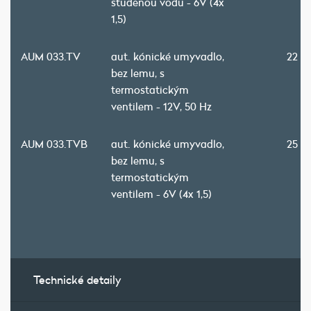
studenou vodu - 6V (4x
1,5)
AUM 033.TV
aut. kónické umyvadlo,
22 2
bez lemu, s
termostatickým
ventilem - 12V, 50 Hz
AUM 033.TVB
aut. kónické umyvadlo,
25 4
bez lemu, s
termostatickým
ventilem - 6V (4x 1,5)
Technické detaily