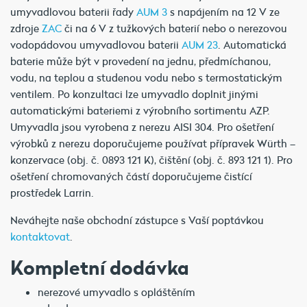
umyvadlovou baterii řady
AUM 3
s napájením na 12 V ze
zdroje
ZAC
či na 6 V z tužkových baterií nebo o nerezovou
vodopádovou umyvadlovou baterii
AUM 23
. Automatická
baterie může být v provedení na jednu, předmíchanou,
vodu, na teplou a studenou vodu nebo s termostatickým
ventilem. Po konzultaci lze umyvadlo doplnit jinými
automatickými bateriemi z výrobního sortimentu AZP.
Umyvadla jsou vyrobena z nerezu AISI 304. Pro ošetření
výrobků z nerezu doporučujeme používat přípravek Würth –
konzervace (obj. č. 0893 121 K), čištění (obj. č. 893 121 1). Pro
ošetření chromovaných částí doporučujeme čistící
prostředek Larrin.
Neváhejte naše obchodní zástupce s Vaší poptávkou
kontaktovat
.
Kompletní dodávka
nerezové umyvadlo s opláštěním