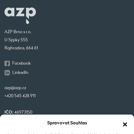
AZP Brno s.r.o.
U Sýpky 555
Rajhradice, 664 61
Facebook
LinkedIn
azp@azp.cz
+420 545 428 911
IČO:
46973150
DIČ:
CZ46973150
Spravovat Souhlas
č. účtu:
1345399349/0800