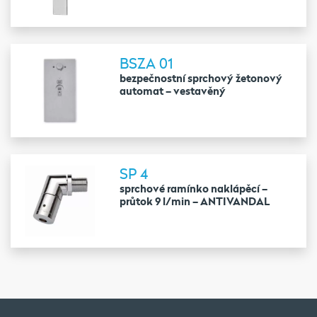
BSZA 01
bezpečnostní sprchový žetonový
automat – vestavěný
SP 4
sprchové ramínko naklápěcí –
průtok 9 l/min – ANTIVANDAL