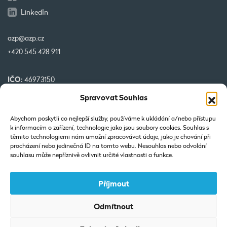
LinkedIn
azp@azp.cz
+420 545 428 911
IČO:
46973150
DIČ:
CZ46973150
Spravovat Souhlas
č. účtu:
1345399349/0800
Abychom poskytli co nejlepší služby, používáme k ukládání a/nebo přístupu
k informacím o zařízení, technologie jako jsou soubory cookies. Souhlas s
Naše projekty spolufinancované EU
těmito technologiemi nám umožní zpracovávat údaje, jako je chování při
procházení nebo jedinečná ID na tomto webu. Nesouhlas nebo odvolání
souhlasu může nepříznivě ovlivnit určité vlastnosti a funkce.
Příjmout
Odmítnout
Výpis z Obchodního rejstříku: Vedená u KOS v Brně-oddíl C-vložka