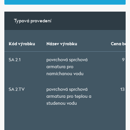
Typová provedení
Kód výrobku
Název výrobku
Cena bez
SA 2.1
povrchová sprchová
9 4
armatura pro
namíchanou vodu
SA 2.TV
povrchová sprchová
13 9
armatura pro teplou a
studenou vodu