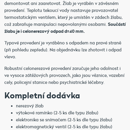
demontovat ani zaaretovat. Žlab je vyráběn v závěsném
provedení. Teplotu tekoucí vody nastavuje provozovatel
termostatickým ventilem, který je umístěn v zádech žlabu,
což zabraňuje manipulaci nepovolanými osobami.
Součástí
žlabu je i celonerezový odpad d=40 mm.
Typové provedení je vyráběno s odpadem na pravé straně
(při pohledu zepředu). Na objednávku lze zhotovit i odpad
vlevo.
Robustní celonerezové provedení zaručuje jeho odolnost i
ve vysoce zátěžových provozech, jako jsou věznice, vazební
cely, policejní stanice nebo psychiatrické léčebny.
Kompletní dodávka
nerezový žlab
výtokové ramínko (2-5 ks dle typu žlabu)
elektronika se snímačem (2-5 ks dle typu žlabu)
elektromagnetický ventil (2-5 ks dle typu žlabu)