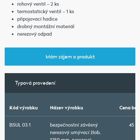
rohový ventil – 2 ks
termostatický ventil – 1 ks
připojovací hadice
drobný montážní materiál
nerezový odpad
Mám zájem o produkt
Typová provedení
Kód výrobku
Název výrobku
Cena bez
BSUL 03.1
bezpečnostní závěsný
45 4
nerezový umývací žlab,
1250 mm, nerezový