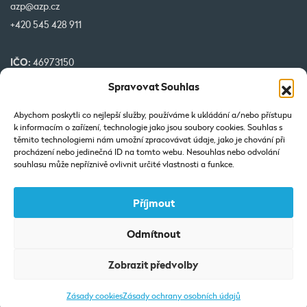
azp@azp.cz
+420 545 428 911
IČO:
46973150
DIČ:
CZ46973150
Spravovat Souhlas
č. účtu:
1345399349/0800
Abychom poskytli co nejlepší služby, používáme k ukládání a/nebo přístupu
k informacím o zařízení, technologie jako jsou soubory cookies. Souhlas s
Naše projekty spolufinancované EU
těmito technologiemi nám umožní zpracovávat údaje, jako je chování při
procházení nebo jedinečná ID na tomto webu. Nesouhlas nebo odvolání
souhlasu může nepříznivě ovlivnit určité vlastnosti a funkce.
Příjmout
Odmítnout
Výpis z Obchodního rejstříku: Vedená u KOS v Brně-oddíl C-vložka
Zobrazit předvolby
7425.
Zásady cookies
Zásady ochrany osobních údajů