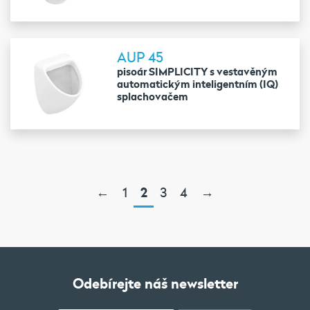
AUP 45
pisoár SIMPLICITY s vestavěným
automatickým inteligentním (IQ)
splachovačem
←
1
2
3
4
→
Odebírejte náš newsletter