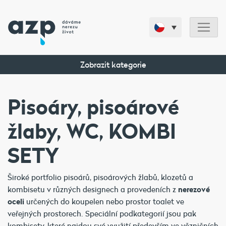
Zobrazit kategorie
Pisoáry, pisoárové
žlaby, WC, KOMBI
SETY
Široké portfolio pisoárů, pisoárových žlabů, klozetů a
kombisetu v různých designech a provedeních z
nerezové
oceli
určených do koupelen nebo prostor toalet ve
veřejných prostorech. Speciální podkategorií jsou pak
kombisety, které najdou své využití především ve vězničních