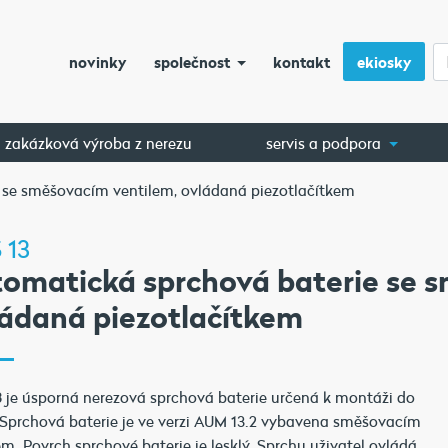
novinky
společnost
kontakt
ekiosky
zakázková výroba z nerezu
servis a podpora
 se směšovacím ventilem, ovládaná piezotlačítkem
 13
omatická sprchová baterie se 
ádaná piezotlačítkem
3
je úsporná nerezová sprchová baterie určená k montáži do
 Sprchová baterie je ve verzi AUM 13.2 vybavena směšovacím
em. Povrch sprchové baterie je lesklý. Sprchu uživatel ovládá