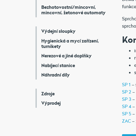
funkce
Bezhotovostní/mincovní,
mincovní, žetonové automaty
Sprcho
sprch
Výdejní sloupky
Ko
Hygienická a mycí zařízení,
turnikety
Nerezové a jiné doplňky
Nabíjecí stanice
Náhradní díly
SP 1
– 
SP 2
– 
Zdroje
SP 3
– 
Výprodej
SP 4
– 
SP 5
– 
ZAC
– 