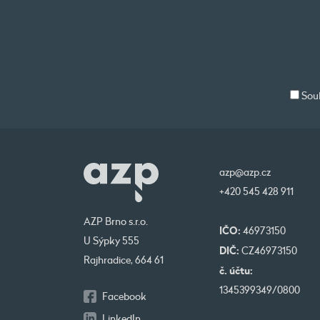
Souh
azp@azp.cz
+420 545 428 911
AZP Brno s.r.o.
IČO:
46973150
U Sýpky 555
DIČ:
CZ46973150
Rajhradice, 664 61
č. účtu:
1345399349/0800
Facebook
LinkedIn