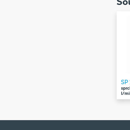
Sou
SP 
sprc
l/m