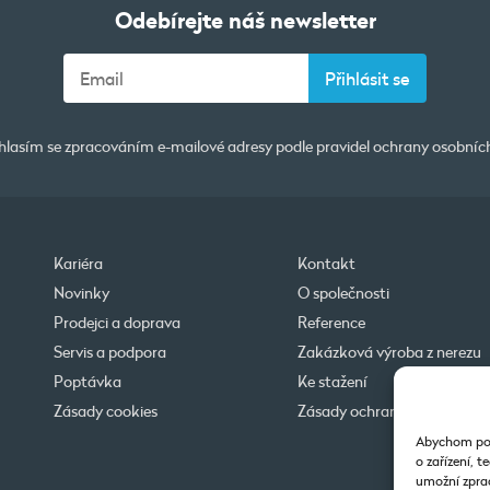
Odebírejte náš newsletter
lasím se zpracováním e-mailové adresy podle pravidel
ochrany osobníc
Kariéra
Kontakt
Novinky
O společnosti
Prodejci a doprava
Reference
Servis a podpora
Zakázková výroba z nerezu
Poptávka
Ke stažení
Zásady cookies
Zásady ochrany osobních ú
Abychom posk
o zařízení, 
umožní zprac