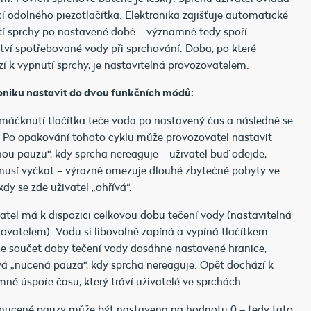
 odolného piezotlačítka. Elektronika zajišťuje automatické
í sprchy po nastavené době – významně tedy spoří
ví spotřebované vody při sprchování. Doba, po které
í k vypnutí sprchy, je nastavitelná provozovatelem.
oniku nastavit do dvou funkčních módů:
zmáčknutí tlačítka teče voda po nastavený čas a následně se
 Po opakování tohoto cyklu může provozovatel nastavit
ou pauzu“, kdy sprcha nereaguje – uživatel buď odejde,
usí vyčkat – výrazně omezuje dlouhé zbytečné pobyty ve
kdy se zde uživatel „ohřívá“.
vatel má k dispozici celkovou dobu tečení vody (nastavitelná
ovatelem). Vodu si libovolně zapíná a vypíná tlačítkem.
e součet doby tečení vody dosáhne nastavené hranice,
á „nucená pauza“, kdy sprcha nereaguje. Opět dochází k
né úspoře času, který tráví uživatelé ve sprchách.
nucené pauzy může být nastavena na hodnotu 0 – tedy tato