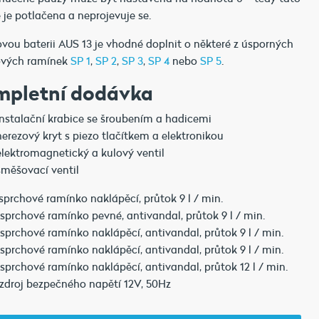
 je potlačena a neprojevuje se.
vou baterii AUS 13 je vhodné doplnit o některé z úsporných
ových ramínek
SP 1
,
SP 2
,
SP 3
,
SP 4
nebo
SP 5
.
mpletní dodávka
instalační krabice se šroubením a hadicemi
nerezový kryt s piezo tlačítkem a elektronikou
elektromagnetický a kulový ventil
směšovací ventil
sprchové ramínko naklápěcí, průtok 9 l / min.
sprchové ramínko pevné, antivandal, průtok 9 l / min.
sprchové ramínko naklápěcí, antivandal, průtok 9 l / min.
sprchové ramínko naklápěcí, antivandal, průtok 9 l / min.
sprchové ramínko naklápěcí, antivandal, průtok 12 l / min.
zdroj bezpečného napětí 12V, 50Hz