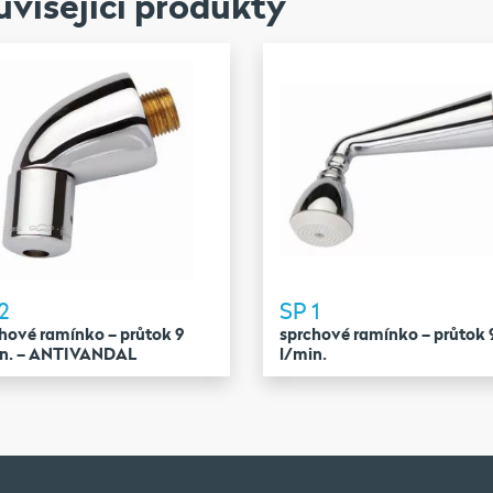
visející produkty
2
SP 1
hové ramínko – průtok 9
sprchové ramínko – průtok 
in. – ANTIVANDAL
l/min.