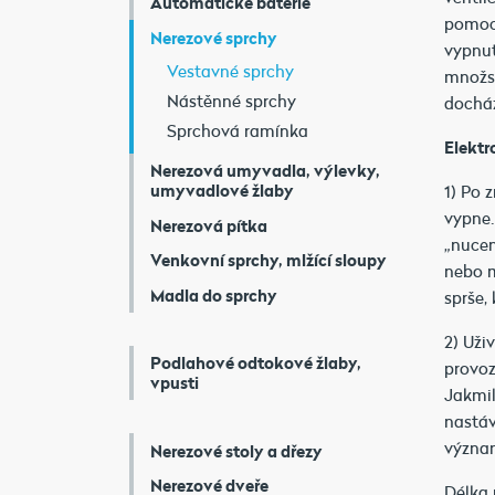
Automatické baterie
pomocí
Nerezové sprchy
vypnut
Vestavné sprchy
množst
Nástěnné sprchy
docház
Sprchová ramínka
Elektr
Nerezová umyvadla, výlevky,
umyvadlové žlaby
1) Po 
vypne.
Nerezová pítka
„nucen
Venkovní sprchy, mlžící sloupy
nebo m
Madla do sprchy
sprše, 
2) Uži
Podlahové odtokové žlaby,
provoz
vpusti
Jakmil
nastáv
význam
Nerezové stoly a dřezy
Nerezové dveře
Délka 