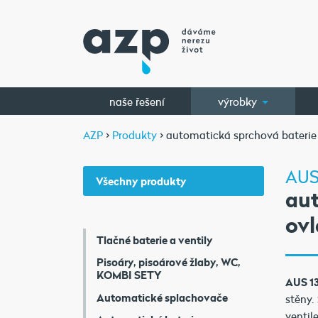
naše řešení
výrobky
AZP
>
Produkty
> automatická sprchová baterie
AUS
Všechny produkty
aut
ovl
Tlačné baterie a ventily
Pisoáry, pisoárové žlaby, WC,
KOMBI SETY
AUS 1
Automatické splachovače
stěny.
ventil