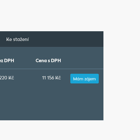
Ke stažení
ez DPH
Cena s DPH
 220
Kč
11 156
Kč
Mám zájem