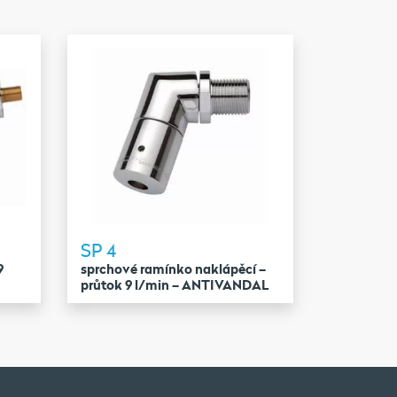
SP 4
9
sprchové ramínko naklápěcí –
průtok 9 l/min – ANTIVANDAL