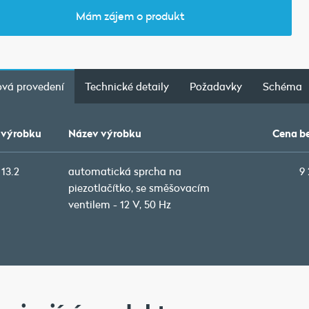
Mám zájem o produkt
vá provedení
Technické detaily
Požadavky
Schéma
 výrobku
Název výrobku
Cena b
13.2
automatická sprcha na
9
piezotlačítko, se směšovacím
ventilem - 12 V, 50 Hz