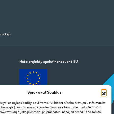
h údajů
Naše projekty spolufinancované EU
Spravovat Souhlas
dajů
ytli co nejlepší služby, používáme k ukládání a/nebo přístupu k informacím
technologie jako jsou soubory cookies. Souhlas s těmito technologiemi nám
ovávat údaje, jako je chování při procházení nebo jedinečná ID na tomto