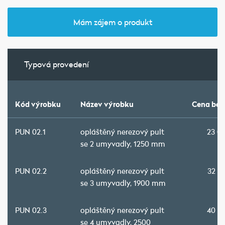
Mám zájem o produkt
Typová provedení
Kód výrobku
Název výrobku
Cena bez
PUN 02.1
opláštěný nerezový pult
23 0
se 2 umyvadly, 1250 mm
PUN 02.2
opláštěný nerezový pult
32 4
se 3 umyvadly, 1900 mm
PUN 02.3
opláštěný nerezový pult
40 8
se 4 umyvadly, 2500