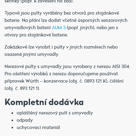
skříňky (popr. k zavěšení na zeď).
Typově jsou pulty vyráběny bez otvorů pro stojánkové
baterie. Na přání lze dodat včetně úsporných senzorových
umyvadlových baterií
AUM 3
(popř. jiných), nebo jen s
otvory pro stojánkové baterie.
Zakázkově lze vyrobit i pulty v jiných rozměrech nebo
osazené jinými umyvadly.
Nerezové pulty s umyvadly jsou vyrobeny z nerezu AISI 304.
Pro ošetření výrobků z nerezu doporučujeme používat
přípravek Würth – konzervace (obj. č. 0893 121 K), čištění
(obj. č. 893 121 1).
Kompletní dodávka
opláštěný nerezový pult s umyvadly
odpady
uchycovací materiál