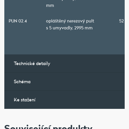
mm
PUN 02.4
opláštěný nerezový pult
52 0
s 5 umyvadly, 2995 mm
Technické detaily
Schéma
Ke stažení
Související produkty